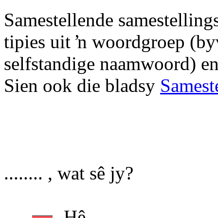
Samestellende samestelling
tipies uit ŉ woordgroep (
selfstandige naamwoord) en
Sien ook die bladsy
Sameste
........ , wat sê jy?
Hê