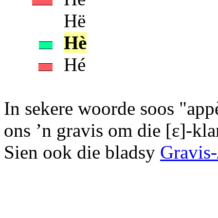
Hë
Hè
Hé
In sekere woorde soos "appè
ons ’n gravis om die [ε]-kla
Sien ook die bladsy
Gravis-