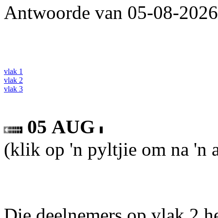
Antwoorde van 05-08-2026 
vlak 1
vlak 2
vlak 3
05 AUG
(klik op 'n pyltjie om na 'n
Die deelnemers op vlak 2 he