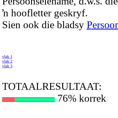
Persoonseiename, d.w.s. di
ŉ hoofletter geskryf.
Sien ook die bladsy
Persoo
vlak 1
vlak 2
vlak 3
TOTAALRESULTAAT:
76% korrek