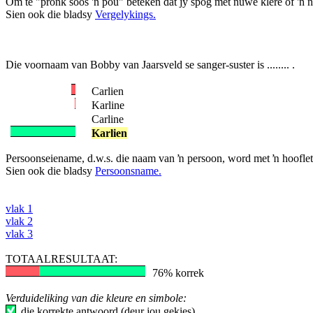
Om te "pronk soos 'n pou" beteken dat jy spog met nuwe klere of 'n
Sien ook die bladsy
Vergelykings.
Die voornaam van Bobby van Jaarsveld se sanger-suster is ........ .
Carlien
Karline
Carline
Karlien
Persoonseiename, d.w.s. die naam van ŉ persoon, word met ŉ hooflett
Sien ook die bladsy
Persoonsname.
vlak 1
vlak 2
vlak 3
TOTAALRESULTAAT:
76% korrek
Verduideliking van die kleure en simbole:
die korrekte antwoord (deur jou gekies)