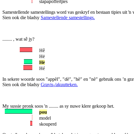
slapapoffertjies
Samestellende samestellings word vas geskryf en bestaan tipies uit
Sien ook die bladsy
Samestellende samestellings.
........ , wat sê jy?
Hê
Hë
Hè
Hé
In sekere woorde soos "appèl", "dè", "hè" en "nè" gebruik ons ’n grav
Sien ook die bladsy
Gravis-/akuutteken.
My sussie pronk soos 'n ........ as sy nuwe klere gekoop het.
pou
model
skouperd