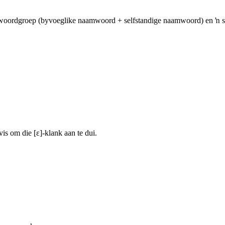
 ŉ woordgroep (byvoeglike naamwoord + selfstandige naamwoord) en ŉ 
is om die [ε]-klank aan te dui.