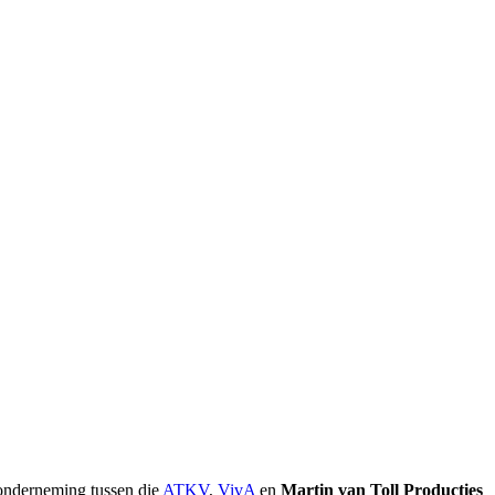
 onderneming tussen die
ATKV
,
VivA
en
Martin van Toll Producties