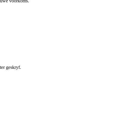
 nuwe voorkoms.
er geskryf.