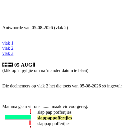
Antwoorde van 05-08-2026 (vlak 2)
vlak 1
vlak 2
vlak 3
05 AUG
(klik op 'n pyltjie om na 'n ander datum te blaai)
Die deelnemers op vlak 2 het die toets van 05-08-2026 só ingevul:
Mamma gaan vir ons ........ maak vir voorgereg.
slap pap poffertjies
slappappoffertjies
slappap poffertjies