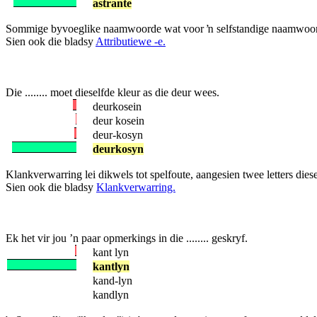
astrante
Sommige byvoeglike naamwoorde wat voor ŉ selfstandige naamwoord st
Sien ook die bladsy
Attributiewe -e.
Die ........ moet dieselfde kleur as die deur wees.
deurkosein
deur kosein
deur-kosyn
deurkosyn
Klankverwarring lei dikwels tot spelfoute, aangesien twee letters dies
Sien ook die bladsy
Klankverwarring.
Ek het vir jou ’n paar opmerkings in die ........ geskryf.
kant lyn
kantlyn
kand-lyn
kandlyn