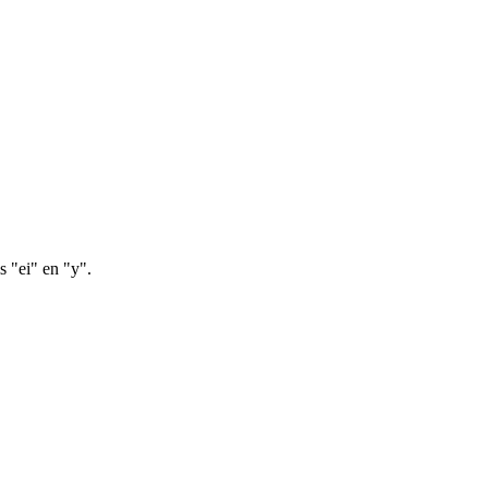
s "ei" en "y".