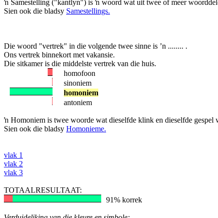
ŉ Samestelling ("kantlyn") is ŉ woord wat uit twee of meer woorddel
Sien ook die bladsy
Samestellings.
Die woord "vertrek" in die volgende twee sinne is ’n ........ .
Ons vertrek binnekort met vakansie.
Die sitkamer is die middelste vertrek van die huis.
homofoon
sinoniem
homoniem
antoniem
ŉ Homoniem is twee woorde wat dieselfde klink en dieselfde gespel w
Sien ook die bladsy
Homonieme.
vlak 1
vlak 2
vlak 3
TOTAALRESULTAAT:
91% korrek
Verduideliking van die kleure en simbole: