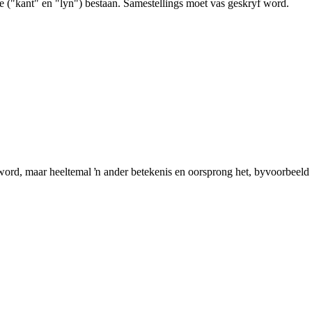
e ("kant" en "lyn") bestaan. Samestellings moet vas geskryf word.
ord, maar heeltemal ŉ ander betekenis en oorsprong het, byvoorbeeld 