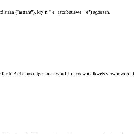
aan ("astrant"), kry ŉ "-e" (attributiewe "-e") agteraan.
elfde in Afrikaans uitgespreek word. Letters wat dikwels verwar word, i