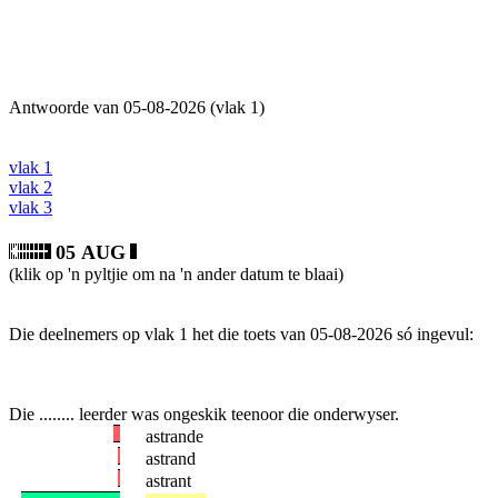
Antwoorde van 05-08-2026 (vlak 1)
vlak 1
vlak 2
vlak 3
05 AUG
(klik op 'n pyltjie om na 'n ander datum te blaai)
Die deelnemers op vlak 1 het die toets van 05-08-2026 só ingevul:
Die ........ leerder was ongeskik teenoor die onderwyser.
astrande
astrand
astrant