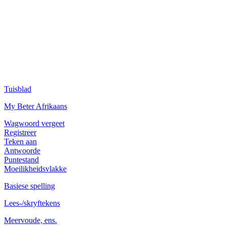
Tuisblad
My Beter Afrikaans
Wagwoord vergeet
Registreer
Teken aan
Antwoorde
Puntestand
Moeilikheidsvlakke
Basiese spelling
Lees-/skryftekens
Meervoude, ens.