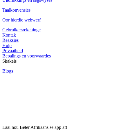
Uitdrukkings en segswyses
Taalkonvensies
Oor hierdie webwerf
Gebruikersrekeninge
Kontak
Reaksies
Hulp
Privaatheid
Bepalings en voorwaardes
Skakels
Blogs
Laai nou Beter Afrikaans se app af!