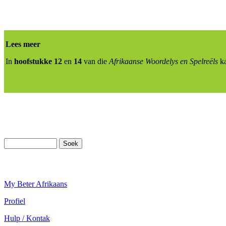
Lees meer
In
hoofstukke 12
en
14
van die
Afrikaanse Woordelys en Spelreëls
k
My Beter Afrikaans
Profiel
Hulp / Kontak