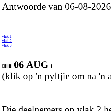
Antwoorde van 06-08-2026 
vlak 1
vlak 2
vlak 3
06 AUG
(klik op 'n pyltjie om na 'n
Die deelnemers op vlak 2 he