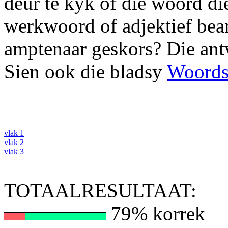
deur te kyk of die woord di
werkwoord of adjektief bea
amptenaar geskors? Die ant
Sien ook die bladsy
Woords
vlak 1
vlak 2
vlak 3
TOTAALRESULTAAT:
79% korrek